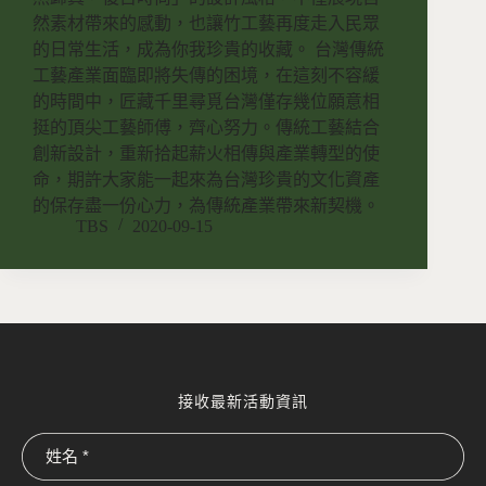
然素材帶來的感動，也讓竹工藝再度走入民眾
的日常生活，成為你我珍貴的收藏。 台灣傳統
工藝產業面臨即將失傳的困境，在這刻不容緩
的時間中，匠藏千里尋覓台灣僅存幾位願意相
挺的頂尖工藝師傅，齊心努力。傳統工藝結合
創新設計，重新拾起薪火相傳與產業轉型的使
命，期許大家能一起來為台灣珍貴的文化資產
的保存盡一份心力，為傳統產業帶來新契機。
TBS
2020-09-15
接收最新活動資訊