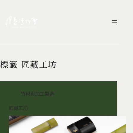
跳
至
主
要
內
容
標籤
匠藏工坊
竹材與加工製造
匠藏工坊